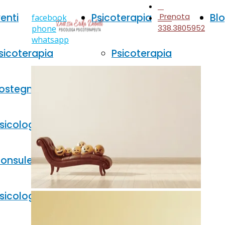
venti
Psicoterapia
Prenota
Bl
facebook
338.3805952
phone
whatsapp
sicoterapia
Psicoterapia
ostegno
adulti
sicologico
Psicoterapia
onsulenza
bambini
sicologica
Psicoterapia